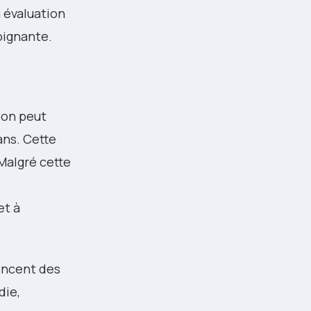
 évaluation
oignante.
tion peut
ans. Cette
 Malgré cette
et à
encent des
die,