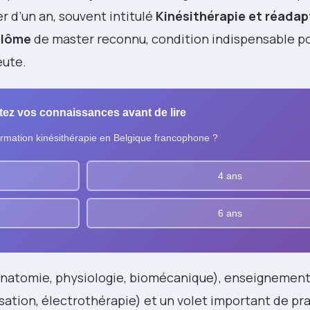
er d’un an, souvent intitulé
Kinésithérapie et réadap
plôme
de master reconnu, condition indispensable p
eute.
tez vos connaissances avant de lire
rmation kinésithérapie en Belgique francophone ?
4 ans
6 ans
(anatomie, physiologie, biomécanique), enseignemen
sation, électrothérapie) et un volet important de pr