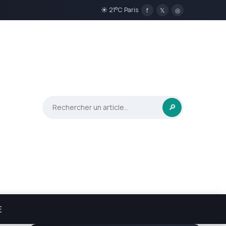
☀ 21°C Paris
f
𝕏
◎
🔎
E