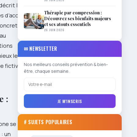
décrit les
Thérapie par compression :
s d’accès et
Découvrez ses bienfaits majeurs
et ses atouts essentiels
concrets pour
26 JUIN 2026
eau
tions
✉ NEWSLETTER
ieux les
Nos meilleurs conseils prévention & bien-
 fictive, qui
être, chaque semaine.
.
e :
JE M'INSCRIS
# SUJETS POPULAIRES
one se
: un