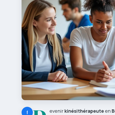
evenir
kinésithérapeute
en
B
f