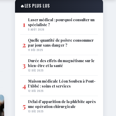
🔥
LES PLUS LUS
Laser médical : pourquoi consulter un
1
spécialiste ?
5 AOÛT 2026
Quelle quantité de poivre consommer
2
par jour sans danger ?
11 DÉC 2025
Durée des effets du magnétisme sur le
3
bien-être et la santé
12 DÉC 2025
Maison médicale Léon Souben à Pont-
4
l’Abbé : soins et services
12 DÉC 2025
Délai d’apparition de la phlébite après
5
une opération chirurgicale
13 DÉC 2025