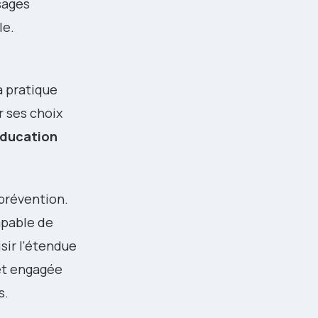
ssages
le.
a pratique
r ses choix
éducation
 prévention.
apable de
sir l’étendue
 et engagée
s.