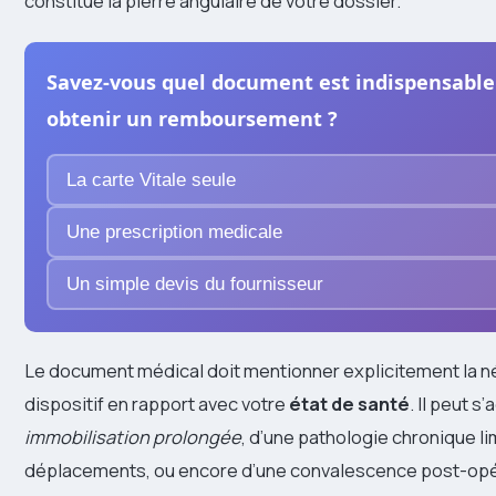
constitue la pierre angulaire de votre dossier.
Savez-vous quel document est indispensable
obtenir un remboursement ?
La carte Vitale seule
Une prescription medicale
Un simple devis du fournisseur
Le document médical doit mentionner explicitement la n
dispositif en rapport avec votre
état de santé
. Il peut s’
immobilisation prolongée
, d’une pathologie chronique li
déplacements, ou encore d’une convalescence post-opér