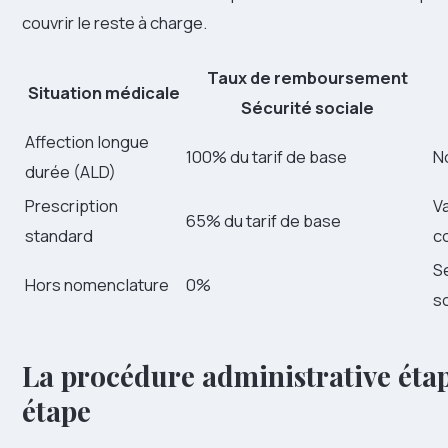
couvrir le reste à charge.
Taux de remboursement
Situation médicale
Sécurité sociale
Affection longue
100% du tarif de base
N
durée (ALD)
Prescription
V
65% du tarif de base
standard
c
S
Hors nomenclature
0%
s
La procédure administrative éta
étape