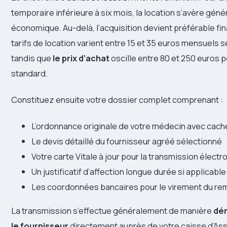
temporaire inférieure à six mois, la location s’avère gén
économique. Au-delà, l’acquisition devient préférable fi
tarifs de location varient entre 15 et 35 euros mensuels 
tandis que
le prix d’achat
oscille entre 80 et 250 euros p
standard.
Constituez ensuite votre dossier complet comprenant :
L’ordonnance originale de votre médecin avec cache
Le devis détaillé du fournisseur agréé sélectionné
Votre carte Vitale à jour pour la transmission électr
Un justificatif d’affection longue durée si applicable
Les coordonnées bancaires pour le virement du r
La transmission s’effectue généralement de manière
dém
le fournisseur
directement auprès de votre caisse d’As