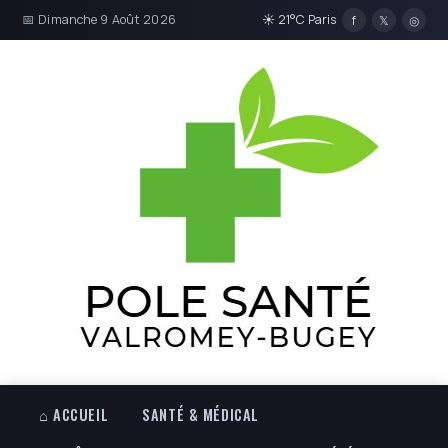
📅 Dimanche 9 Août 2026
☀ 21°C Paris
f
𝕏
◎
⌂ ACCUEIL
SANTÉ & MÉDICAL