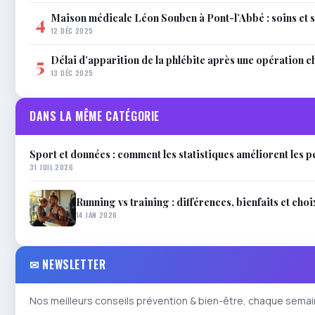
Maison médicale Léon Souben à Pont-l’Abbé : soins et 
4
12 DÉC 2025
Délai d’apparition de la phlébite après une opération c
5
13 DÉC 2025
DANS LA MÊME CATÉGORIE
Sport et données : comment les statistiques améliorent les
31 JUIL 2026
Running vs training : différences, bienfaits et cho
14 JAN 2026
✉ NEWSLETTER
Nos meilleurs conseils prévention & bien-être, chaque semai