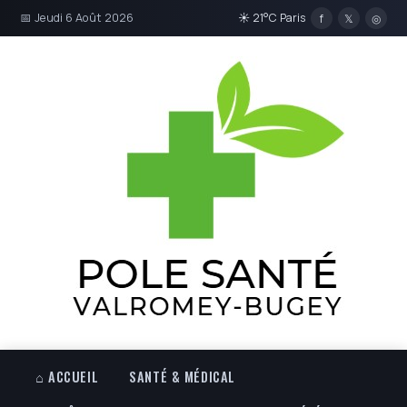
📅 Jeudi 6 Août 2026
☀ 21°C Paris
f
𝕏
◎
⌂ ACCUEIL
SANTÉ & MÉDICAL