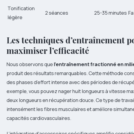
Tonification
2 séances
25-35 minutes
Fa
légère
Les techniques d’entraînement p
maximiser l’efficacité
Nous observons que
l’entraînement fractionné en mil
produit des résultats remarquables. Cette méthode consi
des phases d’effort intense avec des périodes de récupér
exemple, vous pouvez nager huit longueurs à vitesse max
deux longueurs en récupération douce. Ce type de travail 
intensément les fibres musculaires et améliore simulta
capacités cardiovasculaires.
L’intégration d’accessoires spécifiques amplifie consi