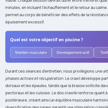
viable. Chaque session devrait durer entre trente et qua
minutes, en incluant l’échauffement et le retour au calme
permet au corps de bénéficier des effets de la résistan
épuisement excessif.
Quel est votre objectif en piscine ?
Maintien musculaire
Developpement actif
Tonif
Durant ces séances d’entretien, nous privilégions
une al
phases actives et récupération
. Le crawl développe par
dorsaux et les épaules, tandis que la brasse sollicite da
pectoraux et les cuisses. Le dos crawlé renforce quant à l
postérieure, créant ainsi un équilibre musculaire harmon
diversification des nages garantit une stimulation compl