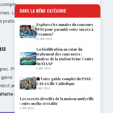
, comprendre
DANS LA MÊME CATÉGORIE
ines. Loin
ns pratiques
Explorez les annales du concours
IFSI pour garantir votre succès à
l’examen !
25 MAI 2026
au
La biofiltration au cœur du
traitement des eaux usées :
analyse de la station Seine Centre
du SIAAP
 grec. Pyrrhus
5 MAI 2026
 gains
🏫 Votre guide complet du PASS /
LAS à Lille Catholique
récit ancien
1 MAI 2026
éfaite
à
Les secrets dévoilés de la maison amityville
: entre mythe et réalité
3 AVR 2026