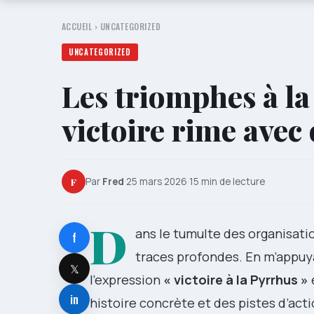
ACCUEIL
›
UNCATEGORIZED
UNCATEGORIZED
Les triomphes à la
victoire rime avec 
F
Par
Fred
·
25 mars 2026
·
15 min de lecture
D
ans le tumulte des organisatio
f
traces profondes. En m’appuyan
𝕏
l’expression
« victoire à la Pyrrhus »
in
histoire concrète et des pistes d’act