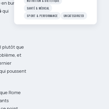
NUTRITION & DIÉTÉTIQUE
e en burn-out,
SANTÉ & MÉDICAL
é
qui
SPORT & PERFORMANCE
UNCATEGORIZED
l plutôt que
roblème, et
ernier
 qui poussent
s que Rome
çants
 ce point