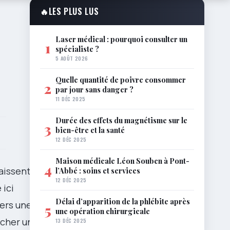
🔥
LES PLUS LUS
Laser médical : pourquoi consulter un
1
spécialiste ?
5 AOÛT 2026
Quelle quantité de poivre consommer
2
par jour sans danger ?
11 DÉC 2025
Durée des effets du magnétisme sur le
3
bien-être et la santé
12 DÉC 2025
Maison médicale Léon Souben à Pont-
4
laissent des
l’Abbé : soins et services
12 DÉC 2025
 ici
Délai d’apparition de la phlébite après
ers une
5
une opération chirurgicale
acher un
coût
13 DÉC 2025