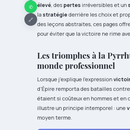
élevé
, des
pertes
irréversibles et un
✆
la
stratégie
derrière les choix et pr
🔗
des leçons abstraites, ces pages offr
pour éviter que la victoire ne rime av
Les triomphes à la Pyrrhu
monde professionnel
Lorsque j’explique l’expression
victoi
d’Épire remporta des batailles contr
étaient si coûteux en hommes et en ch
illustre un principe intemporel : une
v
moyen terme.