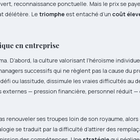
 vert, reconnaissance ponctuelle. Mais le prix se pay
at délétère. Le
triomphe
est entaché d’un
coût élev
ique en entreprise
a. D’abord, la culture valorisant l’héroïsme individue
 managers successifs qui ne règlent pas la cause du p
éfi ou lassitude, dissimule les vraies difficultés au d
s externes — pression financière, personnel réduit —
as renouveler ses troupes loin de son royaume, alor
alogie se traduit par la difficulté d’attirer des rempla
smission des compétences. Une
stratégie
qui néglige