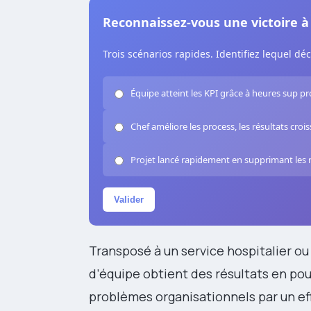
Reconnaissez-vous une victoire à 
Trois scénarios rapides. Identifiez lequel déc
Équipe atteint les KPI grâce à heures sup pr
Chef améliore les process, les résultats crois
Projet lancé rapidement en supprimant les 
Valider
Transposé à un service hospitalier o
d’équipe obtient des résultats en po
problèmes organisationnels par un eff