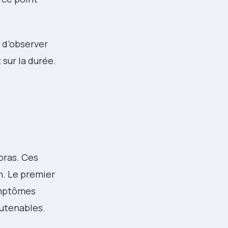
e d’observer
 sur la durée.
bras. Ces
n. Le premier
symptômes
outenables.