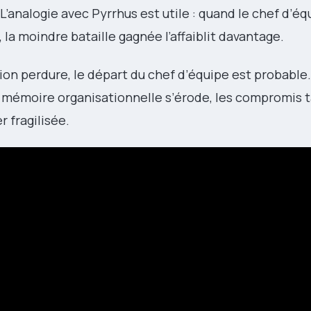
’analogie avec Pyrrhus est utile : quand le chef d’équ
 la moindre bataille gagnée l’affaiblit davantage.
tion perdure, le départ du chef d’équipe est probable
a mémoire organisationnelle s’érode, les compromis t
r fragilisée.