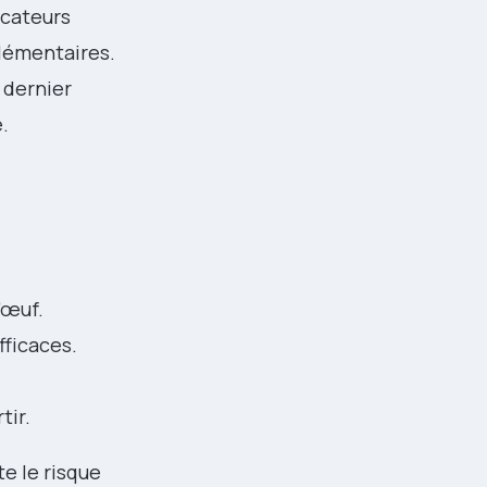
icateurs
plémentaires.
 dernier
.
’œuf.
fficaces.
tir.
e le risque