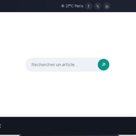
☀ 21°C Paris
f
𝕏
◎
🔎
E