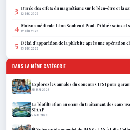
Durée des effets du magnétisme sur le bien-être et la sa
3
12 DÉC 2025
Maison médicale Léon Souben à Pont-l’Abbé : soins et 
4
12 DÉC 2025
Délai d’apparition de la phlébite après une opération c
5
13 DÉC 2025
DANS LA MÊME CATÉGORIE
Explorez les annales du concours IFSI pour garant
25 MAI 2026
La biofiltration au cœur du traitement des eaux usé
SIAAP
5 MAI 2026
🏫 Votre guide complet du PASS / LAS à Lille Cath