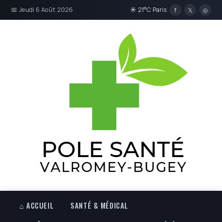
📅 Jeudi 6 Août 2026
☀ 21°C Paris
f
𝕏
◎
⌂ ACCUEIL
SANTÉ & MÉDICAL