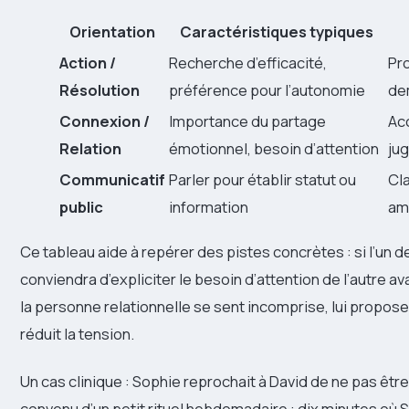
Orientation
Caractéristiques typiques
Action /
Recherche d’efficacité,
Pr
Résolution
préférence pour l’autonomie
de
Connexion /
Importance du partage
Ac
Relation
émotionnel, besoin d’attention
jug
Communicatif
Parler pour établir statut ou
Cla
public
information
am
Ce tableau aide à repérer des pistes concrètes : si l’un des
conviendra d’expliciter le besoin d’attention de l’autre a
la personne relationnelle se sent incomprise, lui propos
réduit la tension.
Un cas clinique : Sophie reprochait à David de ne pas êtr
convenu d’un petit rituel hebdomadaire : dix minutes où 