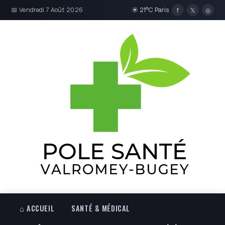
📅 Vendredi 7 Août 2026
☀ 21°C Paris
f
𝕏
◎
⌂ ACCUEIL
SANTÉ & MÉDICAL