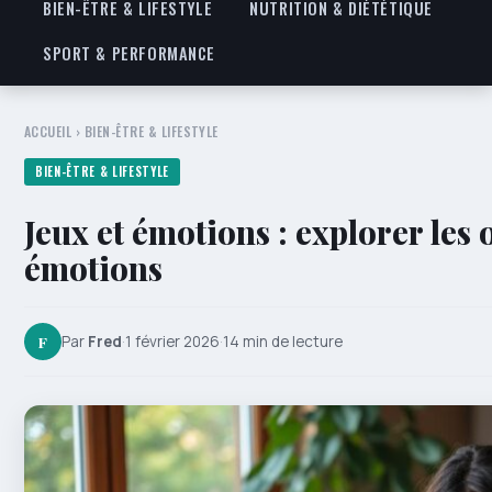
BIEN-ÊTRE & LIFESTYLE
NUTRITION & DIÉTÉTIQUE
SPORT & PERFORMANCE
ACCUEIL
›
BIEN-ÊTRE & LIFESTYLE
BIEN-ÊTRE & LIFESTYLE
Jeux et émotions : explorer les o
émotions
F
Par
Fred
·
1 février 2026
·
14 min de lecture