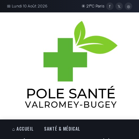
📅 Lundi 10 Août 2026
☀ 21°C Paris
f
𝕏
◎
⌂ ACCUEIL
SANTÉ & MÉDICAL