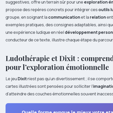
suggestives, offre un terrain sûr pour une
exploration é
propose des repères concrets pour intégrer ces
outils 
groupe, en soignant la
communication
et la
relation
ent
exemples pratiques, des consignes adaptables, ainsi que
une expérience ludique en réel
développement person
conducteur de ce texte, illustre chaque étape du parcours 
Ludothérapie et Dixit : comprend
pour l’exploration émotionnelle
Le jeu
Dixit
n’est pas qu’un divertissement ; il se comp
cartes illustrées sont pensées pour solliciter l’
imaginati
d’atteindre des couches émotionnelles souvent inaccessi
Quelle forme evoque le mieux votre et