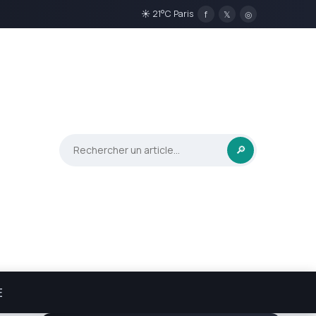
☀ 21°C Paris
f
𝕏
◎
🔎
E