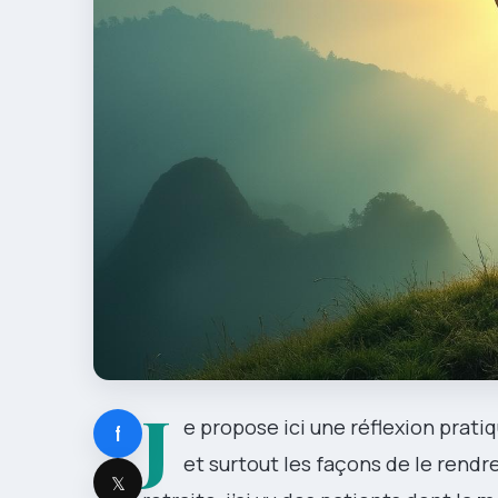
J
e propose ici une réflexion prat
f
et surtout les façons de le rendre
𝕏