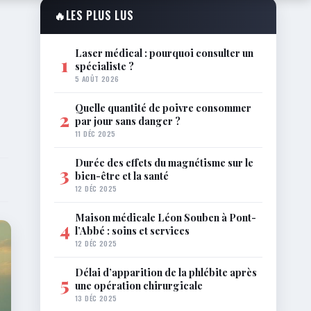
🔥
LES PLUS LUS
Laser médical : pourquoi consulter un
1
spécialiste ?
5 AOÛT 2026
Quelle quantité de poivre consommer
2
par jour sans danger ?
11 DÉC 2025
Durée des effets du magnétisme sur le
3
bien-être et la santé
12 DÉC 2025
Maison médicale Léon Souben à Pont-
4
l’Abbé : soins et services
12 DÉC 2025
Délai d’apparition de la phlébite après
5
une opération chirurgicale
13 DÉC 2025