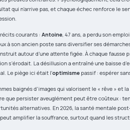
ultat qui n’arrive pas, et chaque échec renforce le s
ession.
 récits courants :
Antoine
, 47 ans, a perdu son emploi.
eux à son ancien poste sans diversifier ses démarche
nstruit autour d’une attente figée. À chaque fausse
on s’érodait. La désillusion a entraîné une baisse d’
. Le piège ici était l’
optimisme
passif : espérer sans
ommes baignés d’images qui valorisent le « rêve » et l
tre que persister aveuglément peut être coûteux : te
tunités alternatives. En 2026, la santé mentale po
peut amplifier la souffrance, surtout quand les struc