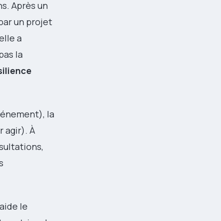
ns. Après un
par un projet
elle a
pas la
silience
vénement), la
 agir). À
sultations,
s
aide le