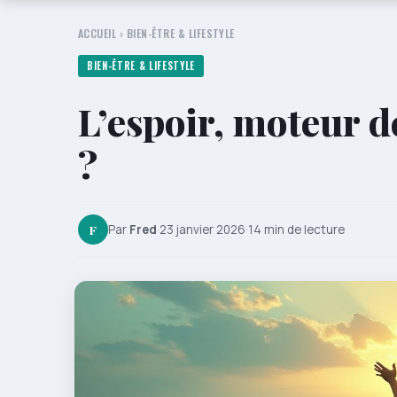
ACCUEIL
›
BIEN-ÊTRE & LIFESTYLE
BIEN-ÊTRE & LIFESTYLE
L’espoir, moteur de
?
F
Par
Fred
·
23 janvier 2026
·
14 min de lecture