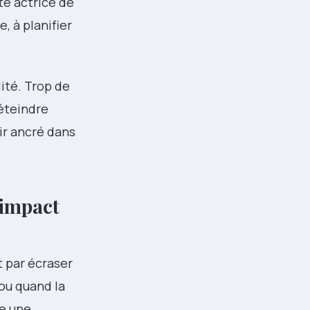
te actrice de
, à planifier
ité. Trop de
éteindre
oir ancré dans
 impact
it par écraser
ou quand la
e une