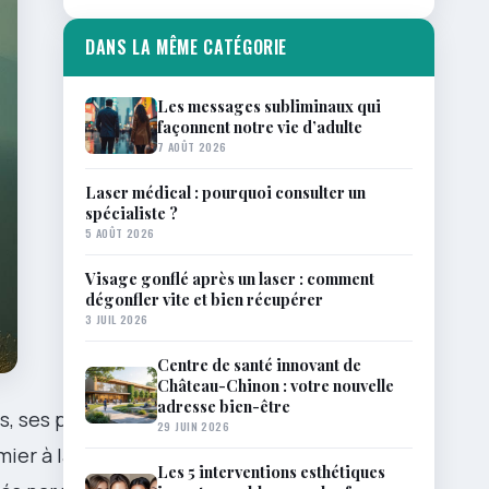
DANS LA MÊME CATÉGORIE
Les messages subliminaux qui
façonnent notre vie d’adulte
7 AOÛT 2026
Laser médical : pourquoi consulter un
spécialiste ?
5 AOÛT 2026
Visage gonflé après un laser : comment
dégonfler vite et bien récupérer
3 JUIL 2026
Centre de santé innovant de
Château-Chinon : votre nouvelle
adresse bien-être
es, ses pièges
29 JUIN 2026
mier à la
Les 5 interventions esthétiques