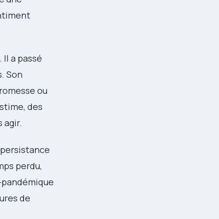
entiment
 Il a passé
s. Son
 promesse ou
estime, des
 agir.
a persistance
mps perdu,
st-pandémique
tures de