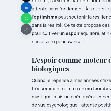
retraite, j’ai vu des patients dont la
m
in
attente sans fondement. À travers le
l’
optimisme
peut soutenir la résilienc
✆
dans la réalité. Ce texte propose des
🔗
pour cultiver un
espoir
équilibré, afin 
nécessaire pour avancer.
L’espoir comme moteur d
biologiques
Quand je repense à mes années d’exerci
fréquemment comme un
moteur de 
mystique, mais un phénomène concret
de vue psychologique, l’attente posit