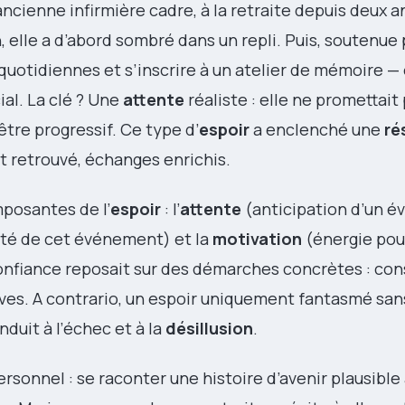
 ancienne infirmière cadre, à la retraite depuis deux a
, elle a d’abord sombré dans un repli. Puis, soutenue 
otidiennes et s’inscrire à un atelier de mémoire — 
ial. La clé ? Une
attente
réaliste : elle ne promettait 
tre progressif. Ce type d’
espoir
a enclenché une
ré
t retrouvé, échanges enrichis.
mposantes de l’
espoir
: l’
attente
(anticipation d’un é
ité de cet événement) et la
motivation
(énergie pour
a confiance reposait sur des démarches concrètes : con
ves. A contrario, un espoir uniquement fantasmé san
duit à l’échec et à la
désillusion
.
personnel : se raconter une histoire d’avenir plausible 