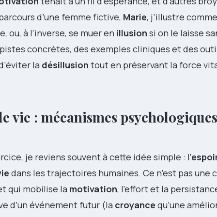
otivation
tenait à un fil d’espérance, et d’autres bro
 parcours d’une femme fictive,
Marie
, j’illustre comm
e, ou, à l’inverse, se muer en
illusion
si on le laisse s
 pistes concrètes, des exemples cliniques et des outi
d’éviter la
désillusion
tout en préservant la force vit
e vie : mécanismes psychologiques
ce, je reviens souvent à cette idée simple : l’
espoi
vie
dans les trajectoires humaines. Ce n’est pas une 
 qui mobilise la
motivation
, l’effort et la persistan
ive d’un événement futur (la
croyance
qu’une amélior