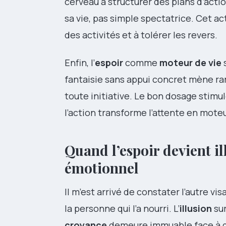
cerveau à structurer des plans d’actio
sa vie, pas simple spectatrice. Cet ac
des activités et à tolérer les revers.
Enfin, l’
espoir
comme
moteur de vie
s
fantaisie sans appui concret mène r
toute initiative. Le bon dosage stimule
l’action transforme l’attente en mote
Quand l’espoir devient il
émotionnel
Il m’est arrivé de constater l’autre visa
la personne qui l’a nourri. L’
illusion
sur
croyance
demeure immuable face à d