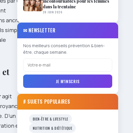
yés par une
incontournables pour les femmes
dans la trentaine
ent
28 JUIN 2026
ans ancrage
ls simples
✉ NEWSLETTER
ale
Nos meilleurs conseils prévention & bien-
être, chaque semaine.
 et
JE M'INSCRIS
r
agit
# SUJETS POPULAIRES
croyance
ce. D’un point
BIEN-ÊTRE & LIFESTYLE
ation est
NUTRITION & DIÉTÉTIQUE