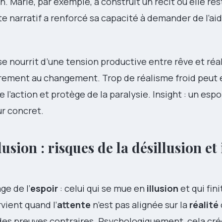
n. Marie, par exemple, a construit un récit où elle res
te narratif a renforcé sa capacité à demander de l’aide
e nourrit d’une tension productive entre rêve et réal
arement au changement. Trop de réalisme froid peut 
 l’action et protège de la paralysie. Insight : un esp
ur concret.
lusion : risques de la désillusion et
ge de l’
espoir
: celui qui se mue en
illusion
et qui fin
vient quand l’
attente
n’est pas alignée sur la
réalité
es preuves contraires. Psychologiquement, cela cré