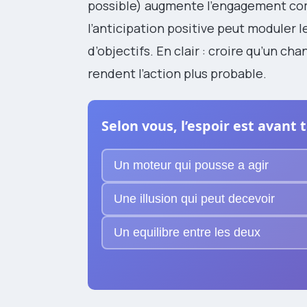
possible) augmente l’engagement co
l’anticipation positive peut moduler 
d’objectifs. En clair : croire qu’un 
rendent l’action plus probable.
Selon vous, l’espoir est avant
Un moteur qui pousse a agir
Une illusion qui peut decevoir
Un equilibre entre les deux