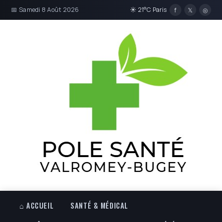
📅 Samedi 8 Août 2026
☀ 21°C Paris
f
𝕏
◎
⌂ ACCUEIL
SANTÉ & MÉDICAL