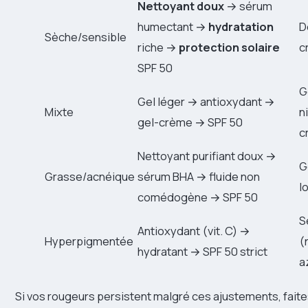
Nettoyant doux
→ sérum
humectant →
hydratation
D
Sèche/sensible
riche →
protection solaire
c
SPF 50
G
Gel léger → antioxydant →
Mixte
n
gel-crème → SPF 50
c
Nettoyant purifiant doux →
G
Grasse/acnéique
sérum BHA → fluide non
l
comédogène → SPF 50
S
Antioxydant (vit. C) →
Hyperpigmentée
(
hydratant → SPF 50 strict
a
Si vos rougeurs persistent malgré ces ajustements, faite