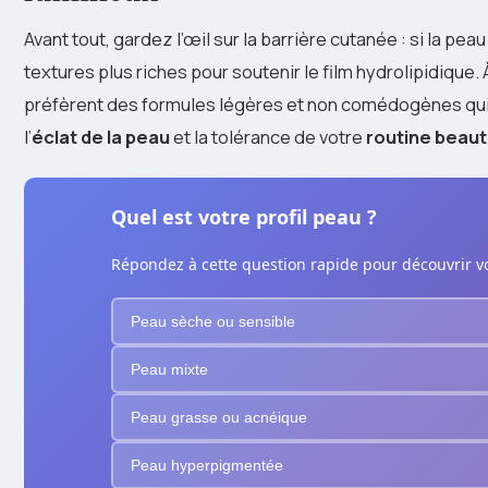
Avant tout, gardez l’œil sur la barrière cutanée : si la pea
textures plus riches pour soutenir le film hydrolipidique.
préfèrent des formules légères et non comédogènes qui l
l’
éclat de la peau
et la tolérance de votre
routine beau
Quel est votre profil peau ?
Répondez à cette question rapide pour découvrir vo
Peau sèche ou sensible
Peau mixte
Peau grasse ou acnéique
Peau hyperpigmentée