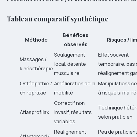
Tableau comparatif synthétique
Bénéfices
Méthode
Risques / li
observés
Soulagement
Effet souvent
Massages /
local, détente
temporaire, pas
kinésithérapie
musculaire
réalignement gar
Ostéopathie /
Amélioration de la
Manipulations ce
chiropraxie
mobilité
à risque si mal r
Correctif non
Technique hété
Atlasprofilax
invasif, résultats
selon praticien
variables
Réalignement
Peu de praticien
Atlantomed /