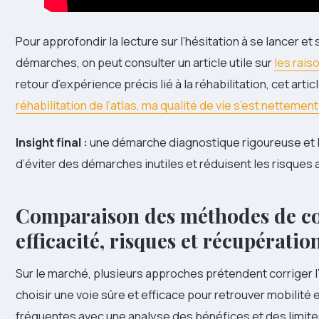
Pour approfondir la lecture sur l’hésitation à se lancer 
démarches, on peut consulter un article utile sur
les rais
retour d’expérience précis lié à la réhabilitation, cet art
réhabilitation de l’atlas, ma qualité de vie s’est nettemen
Insight final :
une démarche diagnostique rigoureuse et l
d’éviter des démarches inutiles et réduisent les risques
Comparaison des méthodes de corr
efficacité, risques et récupératio
Sur le marché, plusieurs approches prétendent corriger l
choisir une voie sûre et efficace pour retrouver mobilité 
fréquentes avec une analyse des bénéfices et des limite