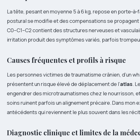
La tête, pesant en moyenne 5 à 6 kg, repose en porte‑à‑fa
postural se modifie et des compensations se propagent sur
C0–C1–C2 contient des structures nerveuses et vasculair
irritation produit des symptômes variés, parfois trompeu
Causes fréquentes et profils à risque
Les personnes victimes de traumatisme crânien, d’un whi
présentent un risque élevé de déplacement de l’
atlas
. L
engendrer des microtraumatismes chez le nourrisson, et 
soins ruinent parfois un alignement précaire. Dans mon e
antécédents qui reviennent le plus souvent dans les récit
Diagnostic clinique et limites de la méd