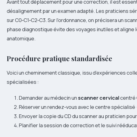
Avant tout déplacement pour une correction, il est essenti
désalignement par un examen adapté. Les praticiens s
sur C0‑C1‑C2‑C3. Sur l’ordonnance, on précisera un scann
phase diagnostique évite des voyages inutiles et aligne le
anatomique.
Procédure pratique standardisée
Voici un cheminement classique, issu d’expériences col
spécialisées :
Demander au médecin un
scanner cervical
centré
Réserver un rendez‑vous avec le centre spécialisé 
Envoyer la copie du CD du scanner au praticien pou
Planifier la session de correction et le suivi rééduc