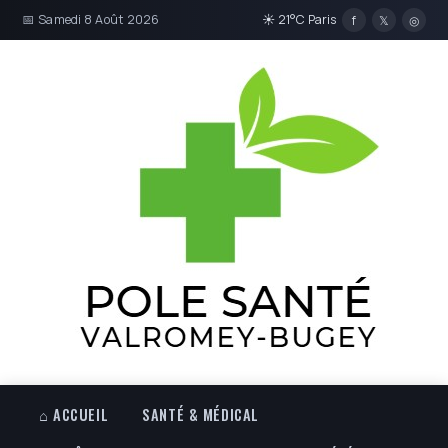
📅 Samedi 8 Août 2026
☀ 21°C Paris
f
𝕏
◎
⌂ ACCUEIL
SANTÉ & MÉDICAL