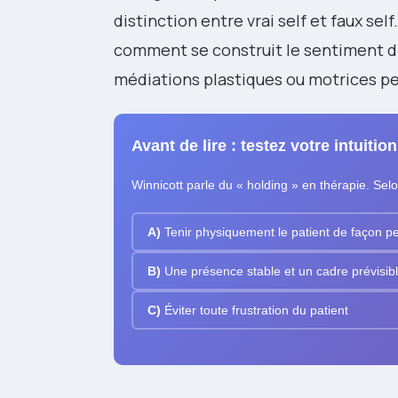
distinction entre vrai self et faux se
comment se construit le sentiment d
médiations plastiques ou motrices pe
Avant de lire : testez votre intuition
Winnicott parle du « holding » en thérapie. Sel
A)
Tenir physiquement le patient de façon 
B)
Une présence stable et un cadre prévisibl
C)
Éviter toute frustration du patient