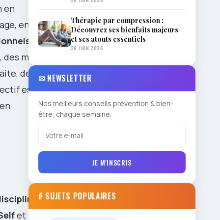
n en
Thérapie par compression :
tage, en
Découvrez ses bienfaits majeurs
et ses atouts essentiels
ionnels
, le
26 JUIN 2026
, des mises
aite, des
✉ NEWSLETTER
ectif est
Nos meilleurs conseils prévention & bien-
 en
être, chaque semaine.
JE M'INSCRIS
# SUJETS POPULAIRES
isciplinaires
Self
et la