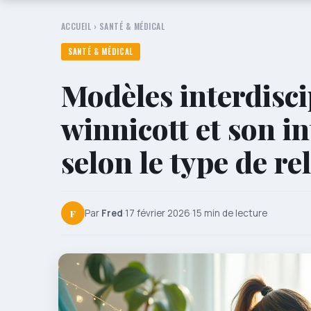
ACCUEIL
›
SANTÉ & MÉDICAL
SANTÉ & MÉDICAL
Modèles interdiscip
winnicott et son i
selon le type de re
F
Par
Fred
·
17 février 2026
·
15 min de lecture