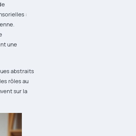
de
sorielles :
ienne.
e
ent une
ues abstraits
les rôles au
vent sur la