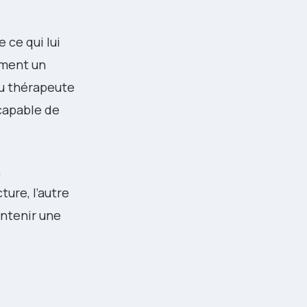
 ce qui lui
ement un
du thérapeute
capable de
,
ure, l’autre
intenir une