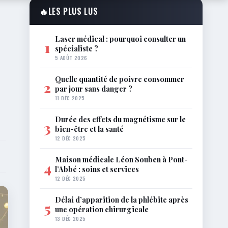
🔥
LES PLUS LUS
Laser médical : pourquoi consulter un
1
spécialiste ?
5 AOÛT 2026
Quelle quantité de poivre consommer
2
par jour sans danger ?
11 DÉC 2025
Durée des effets du magnétisme sur le
3
bien-être et la santé
12 DÉC 2025
Maison médicale Léon Souben à Pont-
4
l’Abbé : soins et services
12 DÉC 2025
Délai d’apparition de la phlébite après
5
une opération chirurgicale
13 DÉC 2025