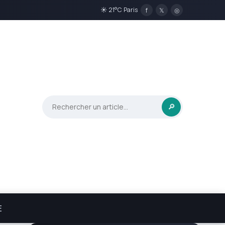
☀ 21°C Paris
f
𝕏
◎
🔎
E