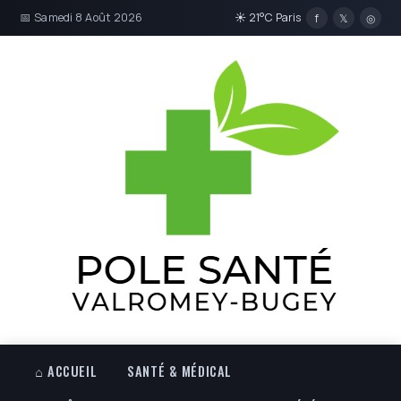
📅 Samedi 8 Août 2026
☀ 21°C Paris
f
𝕏
◎
⌂ ACCUEIL
SANTÉ & MÉDICAL