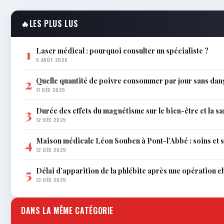
🔥
LES PLUS LUS
Laser médical : pourquoi consulter un spécialiste ?
1
5 AOÛT 2026
Quelle quantité de poivre consommer par jour sans dan
2
11 DÉC 2025
Durée des effets du magnétisme sur le bien-être et la sa
3
12 DÉC 2025
Maison médicale Léon Souben à Pont-l’Abbé : soins et 
4
12 DÉC 2025
Délai d’apparition de la phlébite après une opération c
5
13 DÉC 2025
DANS LA MÊME CATÉGORIE