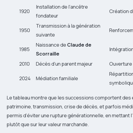
Installation de l’ancêtre
1920
Création d
fondateur
Transmission à la génération
1950
Renforceme
suivante
Naissance de
Claude de
1985
Intégratio
Scorraille
2010
Décès d’un parent majeur
Ouverture
Répartitio
2024
Médiation familiale
symboliq
Le tableau montre que les successions comportent des é
patrimoine, transmission, crise de décès, et parfois médi
permis d’éviter une rupture générationnelle, en mettant l’
plutôt que sur leur valeur marchande.