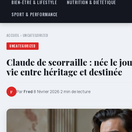
BIEN-ÊTRE & LIFESTYLE
NUTRITION & DIÉTÉTIQUE
SPORT & PERFORMANCE
ACCUEIL
›
UNCATEGORIZED
UNCATEGORIZED
Claude de scorraille : née le jou
vie entre héritage et destinée
F
Par
Fred
·
8 février 2026
·
2 min de lecture