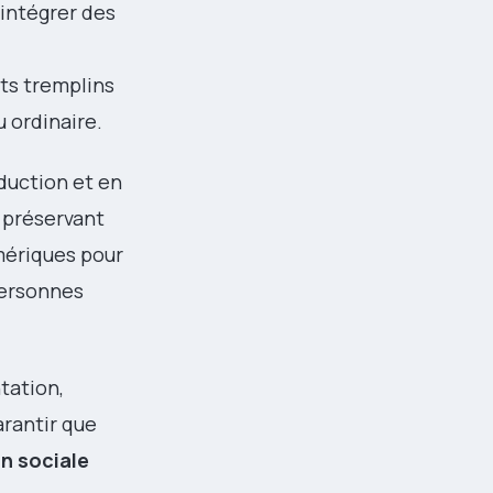
 intégrer des
ts tremplins
u ordinaire.
duction et en
n préservant
umériques pour
personnes
tation,
arantir que
n sociale