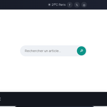
☀ 21°C Paris
f
𝕏
◎
🔎
E