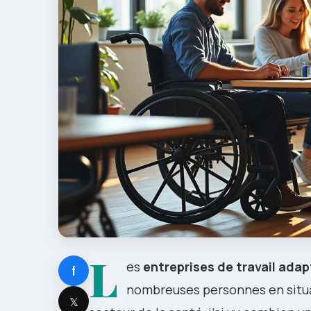
L
es
entreprises de travail ada
f
nombreuses personnes en situa
𝕏