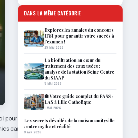
DANS LA MÊME CATÉGORIE
Explorez les annales du concours
IFSI pour garantir votre succès à
l’examen !
25 MAI 2026
La biofiltration au cœur du
traitement des eaux usées :
analyse de la station Seine Centre
du SIAAP
5 MAI 2026
🏫 Votre guide complet du PASS /
LAS à Lille Catholique
1 MAI 2026
oi pour de
Les secrets dévoilés de la maison amityville
: entre mythe et réalité
ies dans le
3 AVR 2026