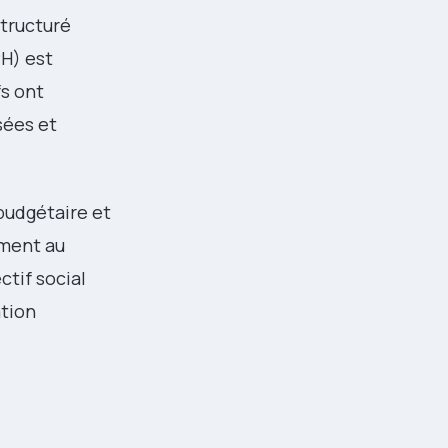
structuré
PH) est
fs ont
sées et
budgétaire et
ement au
ctif social
ation