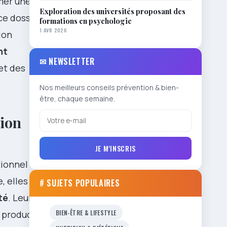
er une vie :
Exploration des universités proposant des
ce dossier je
formations en psychologie
1 AVR 2026
ion
nt
✉ NEWSLETTER
et des
Nos meilleurs conseils prévention & bien-
être, chaque semaine.
tion
JE M'INSCRIS
tionnel
, elles ont
# SUJETS POPULAIRES
té
. Leur
BIEN-ÊTRE & LIFESTYLE
t production