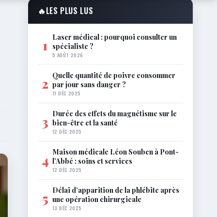
🔥
LES PLUS LUS
Laser médical : pourquoi consulter un
1
spécialiste ?
5 AOÛT 2026
Quelle quantité de poivre consommer
2
par jour sans danger ?
11 DÉC 2025
Durée des effets du magnétisme sur le
3
bien-être et la santé
12 DÉC 2025
Maison médicale Léon Souben à Pont-
4
l’Abbé : soins et services
12 DÉC 2025
Délai d’apparition de la phlébite après
5
une opération chirurgicale
13 DÉC 2025