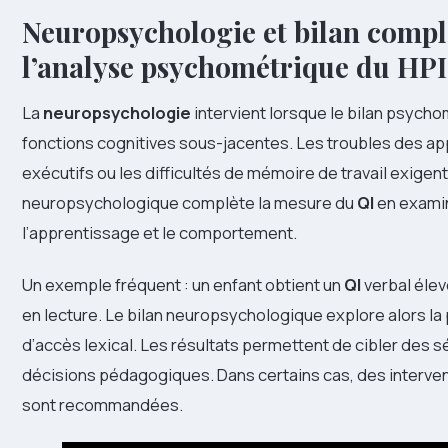
Neuropsychologie et bilan compl
l’analyse psychométrique du HPI
La
neuropsychologie
intervient lorsque le bilan psych
fonctions cognitives sous-jacentes. Les troubles des a
exécutifs ou les difficultés de mémoire de travail exigent
neuropsychologique complète la mesure du
QI
en examin
l’apprentissage et le comportement.
Un exemple fréquent : un enfant obtient un
QI
verbal élev
en lecture. Le bilan neuropsychologique explore alors la 
d’accès lexical. Les résultats permettent de cibler des s
décisions pédagogiques. Dans certains cas, des interve
sont recommandées.