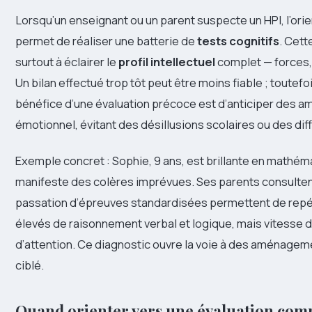
Lorsqu’un enseignant ou un parent suspecte un HPI, l’ori
permet de réaliser une batterie de
tests cognitifs
. Cett
surtout à éclairer le
profil intellectuel
complet — forces,
Un bilan effectué trop tôt peut être moins fiable ; toutefo
bénéfice d’une évaluation précoce est d’anticiper des
émotionnel, évitant des désillusions scolaires ou des dif
Exemple concret : Sophie, 9 ans, est brillante en mathéma
manifeste des colères imprévues. Ses parents consulten
passation d’épreuves standardisées permettent de repé
élevés de raisonnement verbal et logique, mais vitesse d
d’attention. Ce diagnostic ouvre la voie à des aménageme
ciblé.
Quand orienter vers une évaluation com