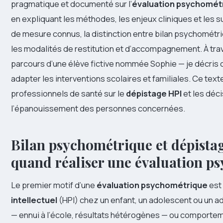
pragmatique et documenté sur l’
évaluation psychomét
en expliquant les méthodes, les enjeux cliniques et les s
de mesure connus, la distinction entre bilan psychométri
les modalités de restitution et d’accompagnement. À t
parcours d’une élève fictive nommée Sophie — je décris
adapter les interventions scolaires et familiales. Ce text
professionnels de santé sur le
dépistage HPI
et les déci
l’épanouissement des personnes concernées.
Bilan psychométrique et dépistag
quand réaliser une évaluation p
Le premier motif d’une
évaluation psychométrique
est 
intellectuel
(HPI) chez un enfant, un adolescent ou un 
— ennui à l’école, résultats hétérogènes — ou comporte