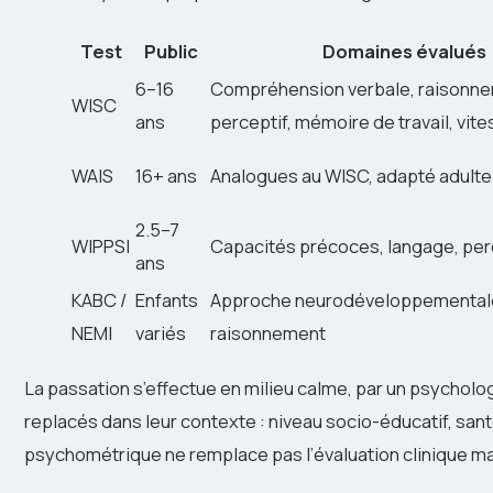
Test
Public
Domaines évalués
6–16
Compréhension verbale, raisonn
WISC
ans
perceptif, mémoire de travail, vit
WAIS
16+ ans
Analogues au WISC, adapté adulte
2.5–7
WIPPSI
Capacités précoces, langage, pe
ans
KABC /
Enfants
Approche neurodéveloppemental
NEMI
variés
raisonnement
La passation s’effectue en milieu calme, par un psycholo
replacés dans leur contexte : niveau socio-éducatif, san
psychométrique ne remplace pas l’évaluation clinique ma