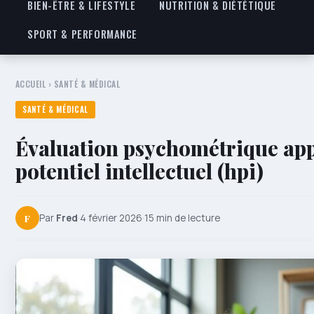
BIEN-ÊTRE & LIFESTYLE
NUTRITION & DIÉTÉTIQUE
SPORT & PERFORMANCE
ACCUEIL
›
SANTÉ & MÉDICAL
SANTÉ & MÉDICAL
Évaluation psychométrique app
potentiel intellectuel (hpi)
F
Par
Fred
·
4 février 2026
·
15 min de lecture