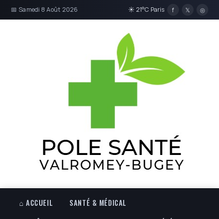
📅 Samedi 8 Août 2026
☀ 21°C Paris
f
𝕏
◎
⌂ ACCUEIL
SANTÉ & MÉDICAL