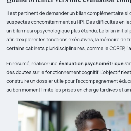
Il est pertinent de demander un bilan complémentaire si
suspectés concomitamment au HPI. Des difficultés en lec
un bilan neuropsychologique plus étendu. Le bilan initi
afin d’explorer les fonctions exécutives, la mémoire de tr
certains cabinets pluridisciplinaires, comme le COREP, l’a
En résumé, réaliser une
évaluation psychométrique
s’i
des doutes sur le fonctionnement cognitif. L’objectif n’e
construire un dossier utile pour l’accompagnement éducat
au bon moment limite les prises en charge tardives et a