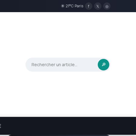
☀ 21°C Paris
f
𝕏
◎
🔎
E