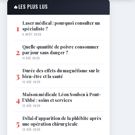
🔥
LES PLUS LUS
Laser médical : pourquoi consulter un
1
spécialiste ?
5 AOÛT 2026
Quelle quantité de poivre consommer
2
par jour sans danger ?
11 DÉC 2025
Durée des effets du magnétisme sur le
3
bien-être et la santé
12 DÉC 2025
Maison médicale Léon Souben à Pont-
4
l’Abbé : soins et services
12 DÉC 2025
Délai d’apparition de la phlébite après
5
une opération chirurgicale
13 DÉC 2025