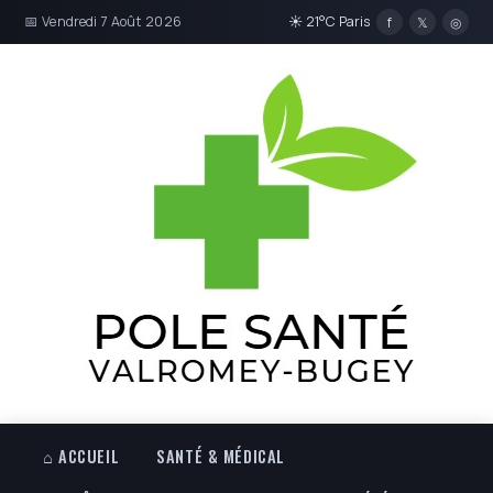
📅 Vendredi 7 Août 2026
☀ 21°C Paris
f
𝕏
◎
⌂ ACCUEIL
SANTÉ & MÉDICAL