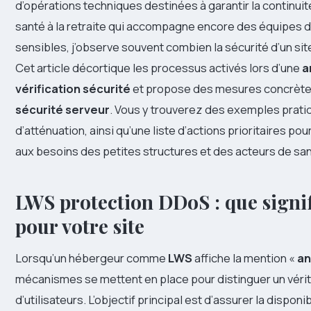
d’opérations techniques destinées à garantir la continuit
santé à la retraite qui accompagne encore des équipes da
sensibles, j’observe souvent combien la sécurité d’un sit
Cet article décortique les processus activés lors d’une
a
vérification sécurité
et propose des mesures concrètes
sécurité serveur
. Vous y trouverez des exemples prat
d’atténuation, ainsi qu’une liste d’actions prioritaires po
aux besoins des petites structures et des acteurs de san
LWS protection DDoS : que signif
pour votre site
Lorsqu’un hébergeur comme
LWS
affiche la mention «
an
mécanismes se mettent en place pour distinguer un véri
d’utilisateurs. L’objectif principal est d’assurer la disponi