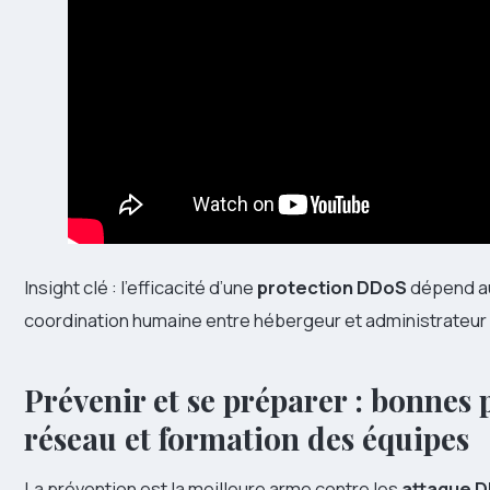
Insight clé : l’efficacité d’une
protection DDoS
dépend au
coordination humaine entre hébergeur et administrateur 
Prévenir et se préparer : bonnes 
réseau et formation des équipes
La prévention est la meilleure arme contre les
attaque 