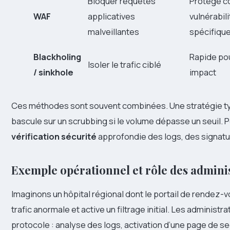
Bloquer requêtes
Protège c
WAF
applicatives
vulnérabil
malveillantes
spécifiqu
Blackholing
Rapide pou
Isoler le trafic ciblé
/ sinkhole
impact
Ces méthodes sont souvent combinées. Une stratégie ty
bascule sur un scrubbing si le volume dépasse un seuil. 
vérification sécurité
approfondie des logs, des signatu
Exemple opérationnel et rôle des admini
Imaginons un hôpital régional dont le portail de rendez-
trafic anormale et active un filtrage initial. Les administra
protocole : analyse des logs, activation d’une page de s