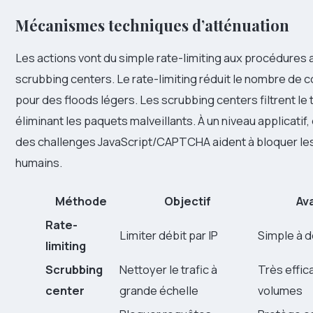
Mécanismes techniques d’atténuation
Les actions vont du simple rate-limiting aux procédures
scrubbing centers. Le rate-limiting réduit le nombre de
pour des floods légers. Les scrubbing centers filtrent le 
éliminant les paquets malveillants. À un niveau applicatif
des challenges JavaScript/CAPTCHA aident à bloquer les b
humains.
Méthode
Objectif
Av
Rate-
Limiter débit par IP
Simple à 
limiting
Scrubbing
Nettoyer le trafic à
Très effic
center
grande échelle
volumes